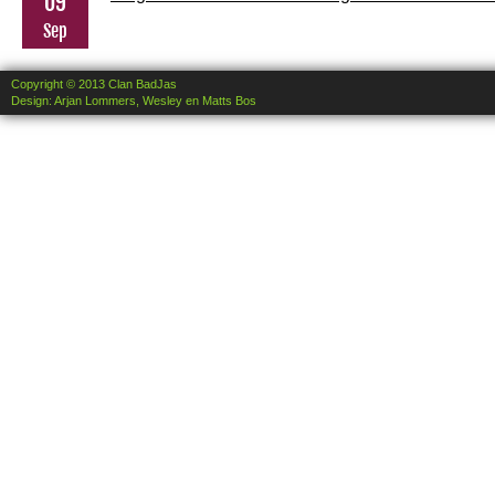
09
Sep
Copyright © 2013 Clan BadJas
Design: Arjan Lommers, Wesley en Matts Bos